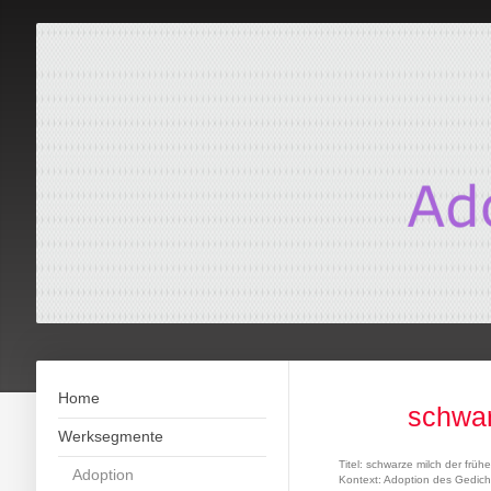
Home
schwar
Werksegmente
Titel: schwarze milch der frühe
Adoption
Kontext: Adoption des Gedich