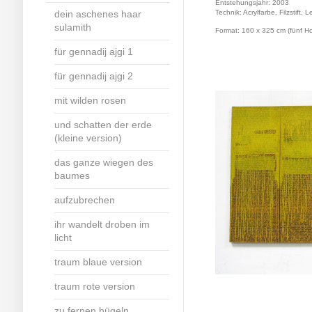
Entstehungsjahr: 2003
dein aschenes haar
Technik: Acrylfarbe, Filzstift,
sulamith
Format: 160 x 325 cm (fünf 
für gennadij ajgi 1
für gennadij ajgi 2
mit wilden rosen
und schatten der erde
(kleine version)
das ganze wiegen des
baumes
aufzubrechen
ihr wandelt droben im
licht
traum blaue version
traum rote version
zu fernen hügeln