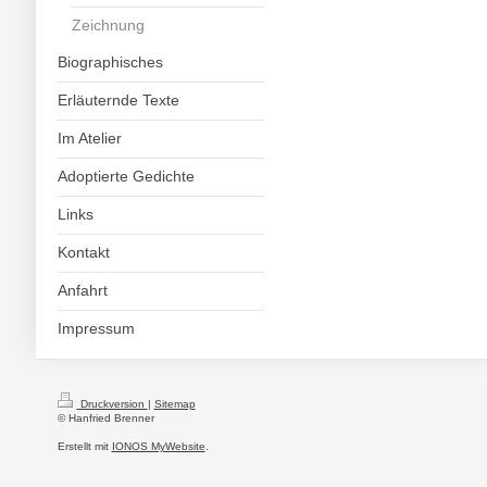
Zeichnung
Biographisches
Erläuternde Texte
Im Atelier
Adoptierte Gedichte
Links
Kontakt
Anfahrt
Impressum
Druckversion
|
Sitemap
© Hanfried Brenner
Erstellt mit
IONOS MyWebsite
.