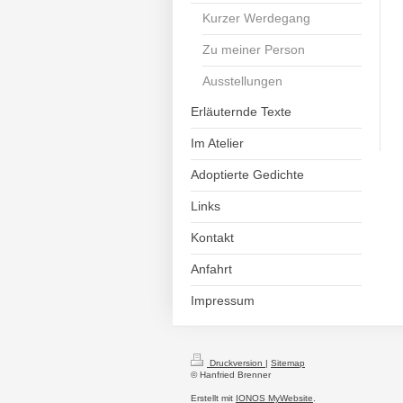
Kurzer Werdegang
Zu meiner Person
Ausstellungen
Erläuternde Texte
Im Atelier
Adoptierte Gedichte
Links
Kontakt
Anfahrt
Impressum
Druckversion
|
Sitemap
© Hanfried Brenner
Erstellt mit
IONOS MyWebsite
.