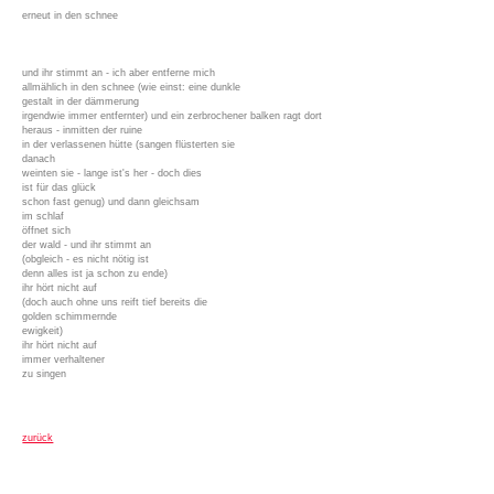
erneut in den schnee
und ihr stimmt an - ich aber entferne mich
allmählich in den schnee (wie einst: eine dunkle
gestalt in der dämmerung
irgendwie immer entfernter) und ein zerbrochener balken ragt dort
heraus - inmitten der ruine
in der verlassenen hütte (sangen flüsterten sie
danach
weinten sie - lange ist's her - doch dies
ist für das glück
schon fast genug) und dann gleichsam
im schlaf
öffnet sich
der wald - und ihr stimmt an
(obgleich - es nicht nötig ist
denn alles ist ja schon zu ende)
ihr hört nicht auf
(doch auch ohne uns reift tief bereits die
golden schimmernde
ewigkeit)
ihr hört nicht auf
immer verhaltener
zu singen
zurück